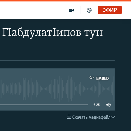
ЭФИР
ГIабдулатIипов тун
EMBED
able
6:25
Скачать медиафайл
EMBED