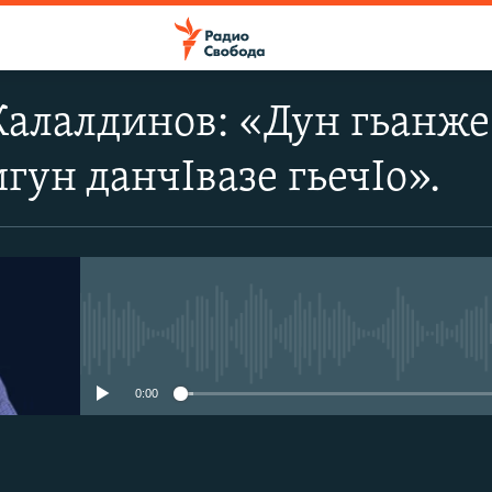
алалдинов: «Дун гьанже 
гун данчIвазе гьечIо».
No media source currently avail
0:00