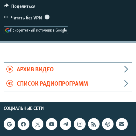
РАСПИСАНИЕ ВЕЩАНИЯ
Поделиться
ПОДПИШИТЕСЬ НА РАССЫЛКУ
Читать без VPN
Приоритетный источник в Google
СОЦИАЛЬНЫЕ СЕТИ
АРХИВ ВИДЕО
Все сайты РСЕ/РС
СПИСОК РАДИОПРОГРАММ
СОЦИАЛЬНЫЕ СЕТИ