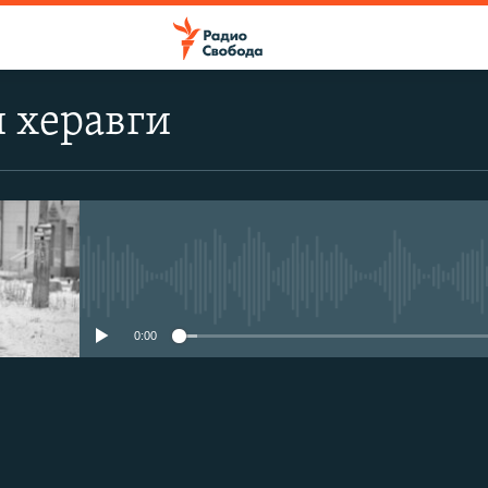
 херавги
No media source currently avail
0:00