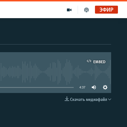
ЭФИР
EMBED
able
4:37
Скачать медиафайл
EMBED