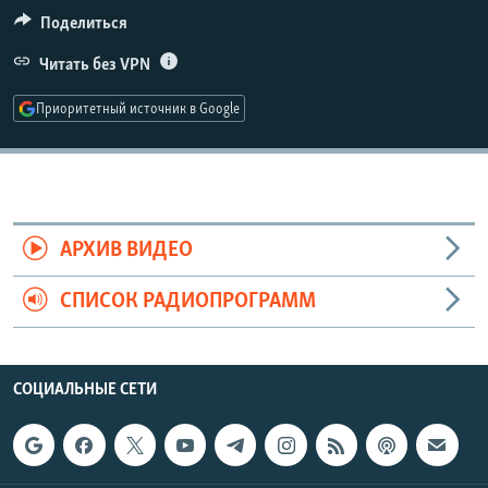
РАСПИСАНИЕ ВЕЩАНИЯ
Поделиться
ПОДПИШИТЕСЬ НА РАССЫЛКУ
Читать без VPN
Приоритетный источник в Google
СОЦИАЛЬНЫЕ СЕТИ
АРХИВ ВИДЕО
Все сайты РСЕ/РС
СПИСОК РАДИОПРОГРАММ
СОЦИАЛЬНЫЕ СЕТИ