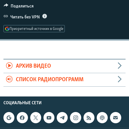
РАСПИСАНИЕ ВЕЩАНИЯ
Поделиться
ПОДПИШИТЕСЬ НА РАССЫЛКУ
Читать без VPN
Приоритетный источник в Google
СОЦИАЛЬНЫЕ СЕТИ
АРХИВ ВИДЕО
Все сайты РСЕ/РС
СПИСОК РАДИОПРОГРАММ
СОЦИАЛЬНЫЕ СЕТИ