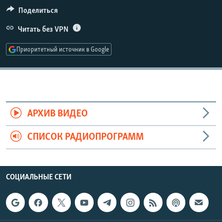
РАСПИСАНИЕ ВЕЩАНИЯ
Поделиться
ПОДПИШИТЕСЬ НА РАССЫЛКУ
Читать без VPN
Приоритетный источник в Google
СОЦИАЛЬНЫЕ СЕТИ
АРХИВ ВИДЕО
Все сайты РСЕ/РС
СПИСОК РАДИОПРОГРАММ
СОЦИАЛЬНЫЕ СЕТИ