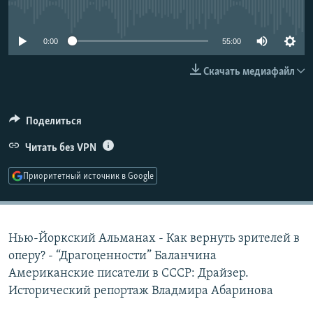
No media source currently available
РАСПИСАНИЕ ВЕЩАНИЯ
ПОДПИШИТЕСЬ НА РАССЫЛКУ
0:00
55:00
Скачать медиафайл
СОЦИАЛЬНЫЕ СЕТИ
Поделиться
Читать без VPN
Все сайты РСЕ/РС
Приоритетный источник в Google
Нью-Йоркский Альманах - Как вернуть зрителей в
оперу? - “Драгоценности” Баланчина
Американские писатели в СССР: Драйзер.
Исторический репортаж Владмира Абаринова