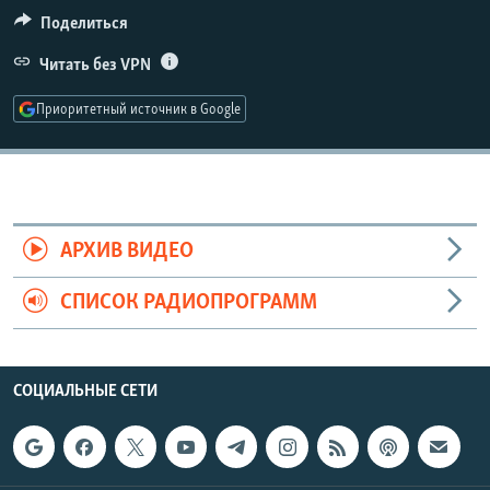
РАСПИСАНИЕ ВЕЩАНИЯ
Поделиться
ПОДПИШИТЕСЬ НА РАССЫЛКУ
Читать без VPN
Приоритетный источник в Google
СОЦИАЛЬНЫЕ СЕТИ
АРХИВ ВИДЕО
Все сайты РСЕ/РС
СПИСОК РАДИОПРОГРАММ
СОЦИАЛЬНЫЕ СЕТИ