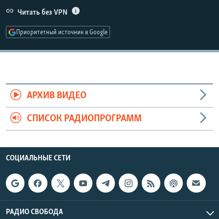
РАСПИСАНИЕ ВЕЩАНИЯ
Читать без VPN
ПОДПИШИТЕСЬ НА РАССЫЛКУ
Приоритетный источник в Google
СОЦИАЛЬНЫЕ СЕТИ
АРХИВ ВИДЕО
СПИСОК РАДИОПРОГРАММ
Все сайты РСЕ/РС
СОЦИАЛЬНЫЕ СЕТИ
РАДИО СВОБОДА