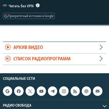
РАСПИСАНИЕ ВЕЩАНИЯ
Читать без VPN
ПОДПИШИТЕСЬ НА РАССЫЛКУ
Приоритетный источник в Google
СОЦИАЛЬНЫЕ СЕТИ
АРХИВ ВИДЕО
СПИСОК РАДИОПРОГРАММ
Все сайты РСЕ/РС
СОЦИАЛЬНЫЕ СЕТИ
РАДИО СВОБОДА