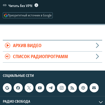
РАСПИСАНИЕ ВЕЩАНИЯ
Читать без VPN
ПОДПИШИТЕСЬ НА РАССЫЛКУ
Приоритетный источник в Google
СОЦИАЛЬНЫЕ СЕТИ
АРХИВ ВИДЕО
СПИСОК РАДИОПРОГРАММ
Все сайты РСЕ/РС
СОЦИАЛЬНЫЕ СЕТИ
РАДИО СВОБОДА