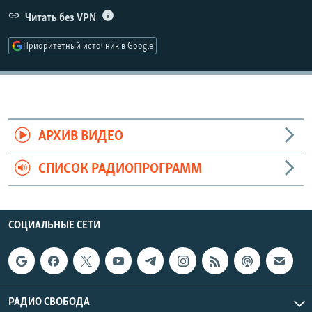
РАСПИСАНИЕ ВЕЩАНИЯ
Читать без VPN
ПОДПИШИТЕСЬ НА РАССЫЛКУ
Приоритетный источник в Google
СОЦИАЛЬНЫЕ СЕТИ
АРХИВ ВИДЕО
СПИСОК РАДИОПРОГРАММ
Все сайты РСЕ/РС
СОЦИАЛЬНЫЕ СЕТИ
РАДИО СВОБОДА