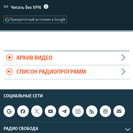
РАСПИСАНИЕ ВЕЩАНИЯ
Читать без VPN
ПОДПИШИТЕСЬ НА РАССЫЛКУ
Приоритетный источник в Google
СОЦИАЛЬНЫЕ СЕТИ
АРХИВ ВИДЕО
СПИСОК РАДИОПРОГРАММ
Все сайты РСЕ/РС
СОЦИАЛЬНЫЕ СЕТИ
РАДИО СВОБОДА