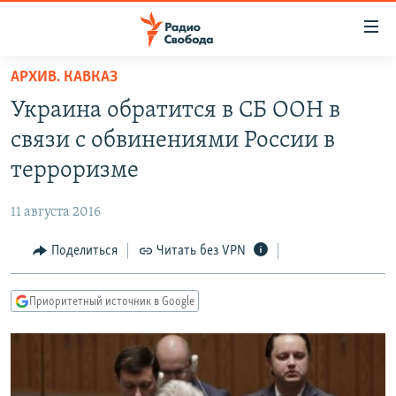
Ссылки
для
упрощенного
АРХИВ. КАВКАЗ
ПРОГРАММЫ
доступа
Украина обратится в СБ ООН в
ПОДКАСТЫ
Вернуться
связи с обвинениями России в
к
АВТОРСКИЕ ПРОЕКТЫ
терроризме
основному
ЦИТАТЫ СВОБОДЫ
содержанию
11 августа 2016
Вернутся
МНЕНИЯ
к
Поделиться
Читать без VPN
КУЛЬТУРА
главной
навигации
IDEL.РЕАЛИИ
Приоритетный источник в Google
Вернутся
КАВКАЗ.РЕАЛИИ
к
СЕВЕР.РЕАЛИИ
поиску
СИБИРЬ.РЕАЛИИ