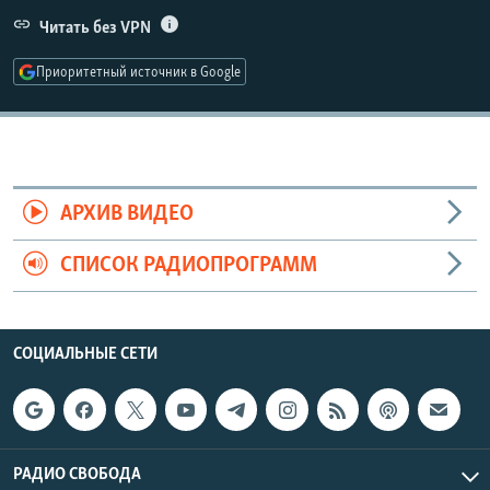
РАСПИСАНИЕ ВЕЩАНИЯ
Читать без VPN
ПОДПИШИТЕСЬ НА РАССЫЛКУ
Приоритетный источник в Google
СОЦИАЛЬНЫЕ СЕТИ
АРХИВ ВИДЕО
СПИСОК РАДИОПРОГРАММ
Все сайты РСЕ/РС
СОЦИАЛЬНЫЕ СЕТИ
РАДИО СВОБОДА