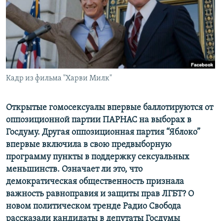
РАСПИСАНИЕ ВЕЩАНИЯ
ПОДПИШИТЕСЬ НА РАССЫЛКУ
СОЦИАЛЬНЫЕ СЕТИ
Кадр из фильма "Харви Милк"
Открытые гомосексуалы впервые баллотируются от
оппозиционной партии ПАРНАС на выборах в
Все сайты РСЕ/РС
Госдуму. Другая оппозиционная партия “Яблоко”
впервые включила в свою предвыборную
программу пункты в поддержку сексуальных
меньшинств. Означает ли это, что
демократическая общественность признала
важность равноправия и защиты прав ЛГБТ? О
новом политическом тренде Радио Свобода
рассказали кандидаты в депутаты Госдумы