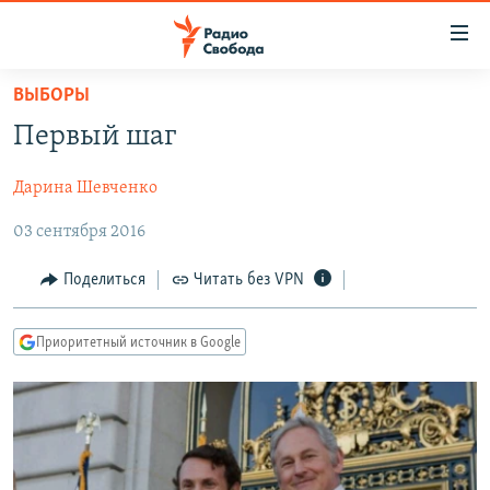
Ссылки
для
упрощенного
ВЫБОРЫ
ПРОГРАММЫ
доступа
Первый шаг
ПОДКАСТЫ
Вернуться
к
Дарина Шевченко
АВТОРСКИЕ ПРОЕКТЫ
основному
03 сентября 2016
ЦИТАТЫ СВОБОДЫ
содержанию
Вернутся
МНЕНИЯ
Поделиться
Читать без VPN
к
КУЛЬТУРА
главной
Приоритетный источник в Google
навигации
IDEL.РЕАЛИИ
Вернутся
КАВКАЗ.РЕАЛИИ
к
СЕВЕР.РЕАЛИИ
поиску
СИБИРЬ.РЕАЛИИ