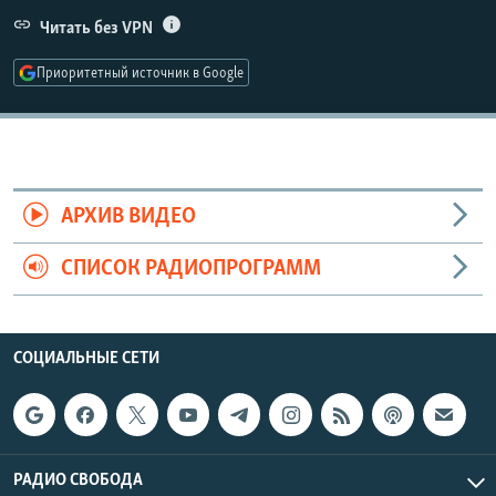
РАСПИСАНИЕ ВЕЩАНИЯ
Читать без VPN
ПОДПИШИТЕСЬ НА РАССЫЛКУ
Приоритетный источник в Google
СОЦИАЛЬНЫЕ СЕТИ
АРХИВ ВИДЕО
СПИСОК РАДИОПРОГРАММ
Все сайты РСЕ/РС
СОЦИАЛЬНЫЕ СЕТИ
РАДИО СВОБОДА