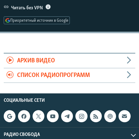
РАСПИСАНИЕ ВЕЩАНИЯ
Читать без VPN
ПОДПИШИТЕСЬ НА РАССЫЛКУ
Приоритетный источник в Google
СОЦИАЛЬНЫЕ СЕТИ
АРХИВ ВИДЕО
СПИСОК РАДИОПРОГРАММ
Все сайты РСЕ/РС
СОЦИАЛЬНЫЕ СЕТИ
РАДИО СВОБОДА