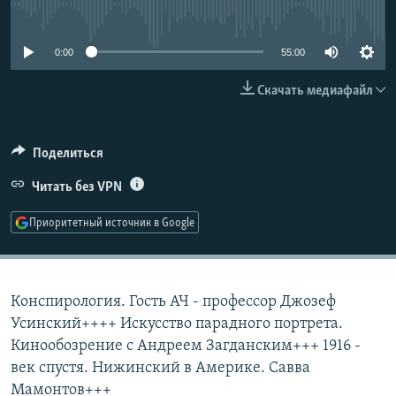
No media source currently available
РАСПИСАНИЕ ВЕЩАНИЯ
ПОДПИШИТЕСЬ НА РАССЫЛКУ
0:00
55:00
Скачать медиафайл
СОЦИАЛЬНЫЕ СЕТИ
Поделиться
Читать без VPN
Все сайты РСЕ/РС
Приоритетный источник в Google
Конспирология. Гость АЧ - профессор Джозеф
Усинский++++ Искусство парадного портрета.
Кинообозрение с Андреем Загданским+++ 1916 -
век спустя. Нижинский в Америке. Савва
Мамонтов+++