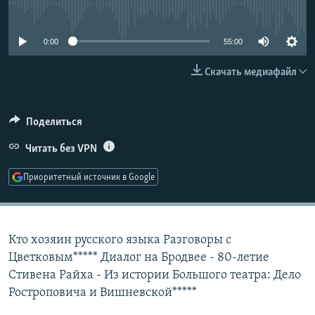
No media source currently available
РАСПИСАНИЕ ВЕЩАНИЯ
ПОДПИШИТЕСЬ НА РАССЫЛКУ
0:00
55:00
Скачать медиафайл
СОЦИАЛЬНЫЕ СЕТИ
Поделиться
Читать без VPN
Все сайты РСЕ/РС
Приоритетный источник в Google
Кто хозяин русского языка Разговоры с
Цветковым***** Диалог на Бродвее - 80-летие
Стивена Райха - Из истории Большого театра: Дело
Ростроповича и Вишневской*****