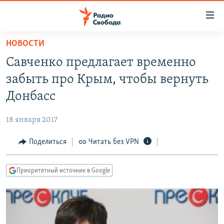
Ссылки
для
упрощенного
НОВОСТИ
ПРОГРАММЫ
доступа
Савченко предлагает временно
ПОДКАСТЫ
Вернуться
забыть про Крым, чтобы вернуть
к
АВТОРСКИЕ ПРОЕКТЫ
Донбасс
основному
ЦИТАТЫ СВОБОДЫ
содержанию
18 января 2017
Вернутся
МНЕНИЯ
к
Поделиться
Читать без VPN
КУЛЬТУРА
главной
навигации
IDEL.РЕАЛИИ
Приоритетный источник в Google
Вернутся
КАВКАЗ.РЕАЛИИ
к
СЕВЕР.РЕАЛИИ
поиску
СИБИРЬ.РЕАЛИИ