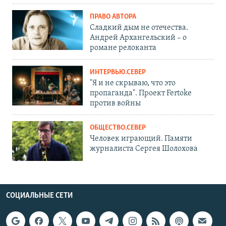
ПРАВО АВТОРА
Сладкий дым не отечества.
Андрей Архангельский – о
романе релоканта
ИНТЕРВЬЮ.СЕВЕР
"Я и не скрываю, что это
пропаганда". Проект Fertoke
против войны
ОБЩЕСТВО.СЕВЕР
Человек играющий. Памяти
журналиста Сергея Шолохова
СОЦИАЛЬНЫЕ СЕТИ