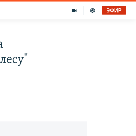
ЭФИР
а
лесу"