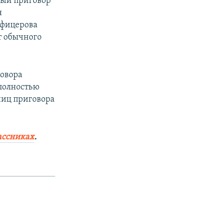
вый приговор
я
Офицерова
т обычного
говора
 полностью
ниц приговора
ассниках
.