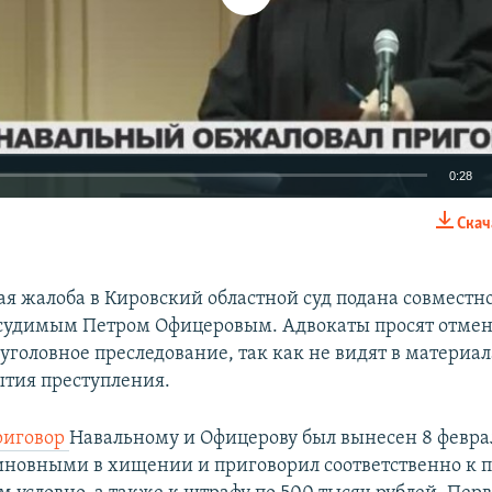
0:28
Скач
EMBED
я жалоба в Кировский областной суд подана совмест
судимым Петром Офицеровым. Адвокаты просят отмен
уголовное преследование, так как не видят в материал
ытия преступления.
риговор
Навальному и Офицерову был вынесен 8 февра
иновными в хищении и приговорил соответственно к п