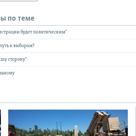
ы по теме
истрации будет политическим"
путь к выборам?
ашу сторону"
льному