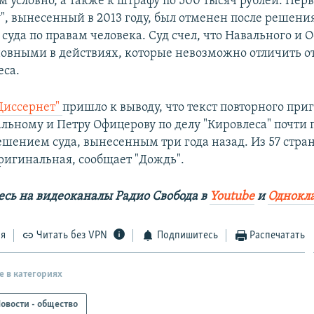
м условно, а также к штрафу по 500 тысяч рублей. Пер
у", вынесенный в 2013 году, был отменен после решени
суда по правам человека. Суд счел, что Навального и 
овными в действиях, которые невозможно отличить о
еса.
Диссернет"
пришло к выводу, что текст повторного при
льному и Петру Офицерову по делу "Кировлеса" почти
решением суда, вынесенным три года назад. Из 57 стра
оригинальная, сообщает "Дождь".
сь на видеоканалы Радио Свобода в
Youtube
и
Однокл
ся
Читать без VPN
Подпишитесь
Распечатать
е в категориях
овости - общество