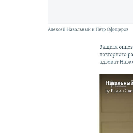
Алексей Навальный и Пётр Офицеров
Защита оппоз
повторного р
адвокат Нава
Навальный 
by
Радио Сво