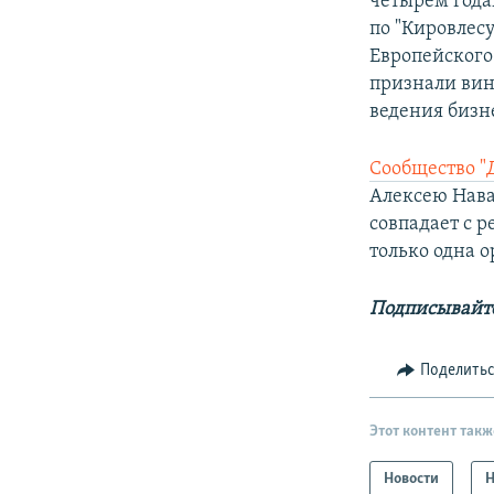
четырем года
по "Кировлес
Европейского 
признали вин
ведения бизн
Сообщество "
Алексею Нава
совпадает с 
только одна 
Подписывайте
Поделить
Этот контент такж
Новости
Н