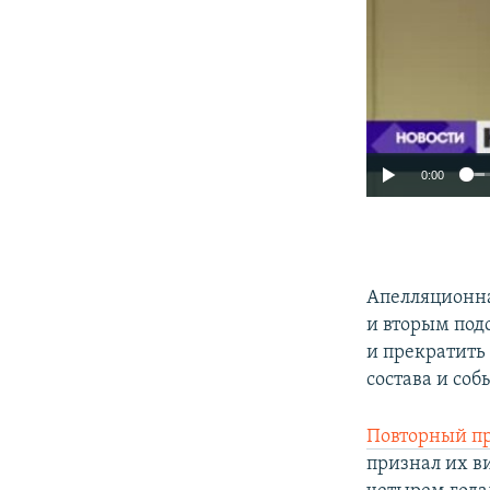
0:00
Апелляционна
и вторым под
и прекратить 
состава и соб
Повторный п
признал их в