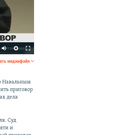
ать медиафайл
SHARE
но Навальным
ить приговор
ах дела
ля. Суд
px
width
яти и