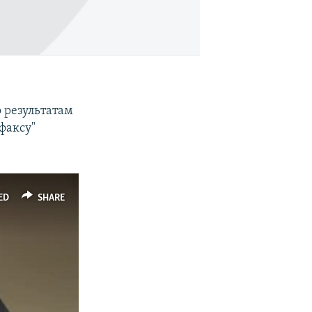
 результатам
факсу"
ED
SHARE