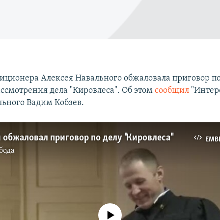
иционера Алексея Навального обжаловала приговор по
ассмотрения дела "Кировлеса". Об этом
сообщил
"Интер
льного Вадим Кобзев.
обжаловал приговор по делу "Кировлеса"
EMB
бода
No media source currently available