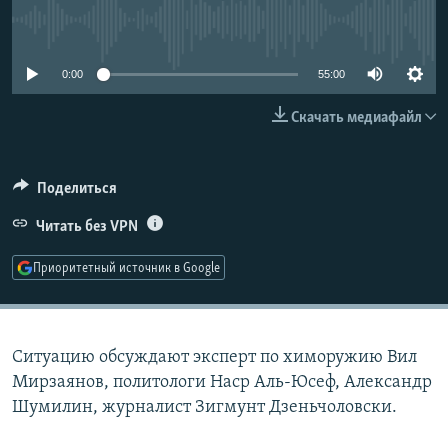
РАСПИСАНИЕ ВЕЩАНИЯ
No media source currently available
ПОДПИШИТЕСЬ НА РАССЫЛКУ
0:00
55:00
СОЦИАЛЬНЫЕ СЕТИ
Скачать медиафайл
Поделиться
Читать без VPN
Все сайты РСЕ/РС
Приоритетный источник в Google
Ситуацию обсуждают эксперт по химоружию Вил
Мирзаянов, политологи Наср Аль-Юсеф, Александр
Шумилин, журналист Зигмунт Дзеньчоловски.