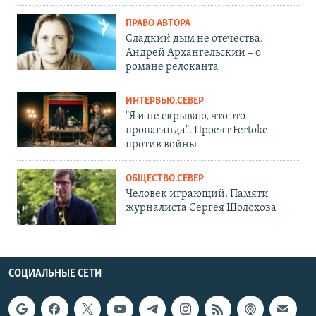
ПРАВО АВТОРА
Сладкий дым не отечества.
Андрей Архангельский – о
романе релоканта
ИНТЕРВЬЮ.СЕВЕР
"Я и не скрываю, что это
пропаганда". Проект Fertoke
против войны
ОБЩЕСТВО.СЕВЕР
Человек играющий. Памяти
журналиста Сергея Шолохова
СОЦИАЛЬНЫЕ СЕТИ