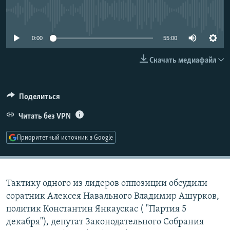
РАСПИСАНИЕ ВЕЩАНИЯ
No media source currently available
ПОДПИШИТЕСЬ НА РАССЫЛКУ
0:00
55:00
СОЦИАЛЬНЫЕ СЕТИ
Скачать медиафайл
Поделиться
Читать без VPN
Все сайты РСЕ/РС
Приоритетный источник в Google
Тактику одного из лидеров оппозиции обсудили
соратник Алексея Навального Владимир Ашурков,
политик Константин Янкаускас ( "Партия 5
декабря"), депутат Законодательного Собрания