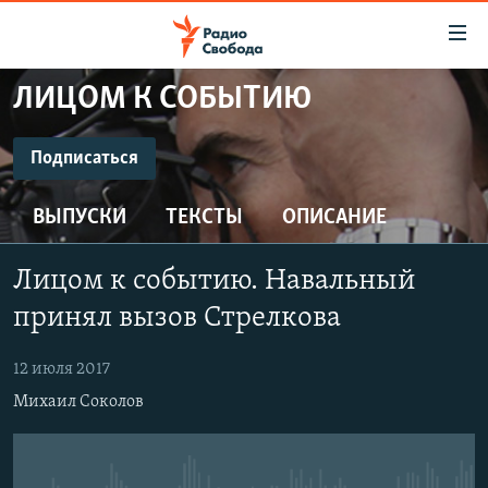
Ссылки
для
упрощенного
ЛИЦОМ К СОБЫТИЮ
ПРОГРАММЫ
доступа
ПОДКАСТЫ
Подписаться
Вернуться
к
ПОДПИСАТЬСЯ
АВТОРСКИЕ ПРОЕКТЫ
основному
ВЫПУСКИ
ТЕКСТЫ
ОПИСАНИЕ
ЦИТАТЫ СВОБОДЫ
содержанию
CastBox
Вернутся
МНЕНИЯ
Лицом к событию. Навальный
к
КУЛЬТУРА
принял вызов Стрелкова
главной
Подписаться
навигации
IDEL.РЕАЛИИ
12 июля 2017
Вернутся
КАВКАЗ.РЕАЛИИ
Михаил Соколов
к
СЕВЕР.РЕАЛИИ
поиску
СИБИРЬ.РЕАЛИИ