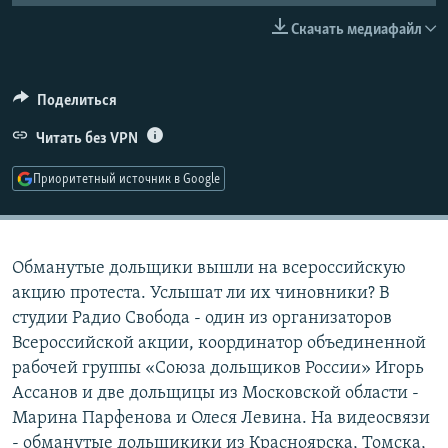
РАСПИСАНИЕ ВЕЩАНИЯ
Скачать медиафайл
ПОДПИШИТЕСЬ НА РАССЫЛКУ
Поделиться
СОЦИАЛЬНЫЕ СЕТИ
Читать без VPN
Приоритетный источник в Google
Все сайты РСЕ/РС
Обманутые дольщики вышли на всероссийскую
акцию протеста. Услышат ли их чиновники? В
студии Радио Свобода - один из организаторов
Всероссийской акции, координатор объединенной
рабочей группы «Союза дольщиков России» Игорь
Ассанов и две дольщицы из Московской области -
Марина Парфенова и Олеся Левина. На видеосвязи
- обманутые дольщикики из Красноярска, Томска,