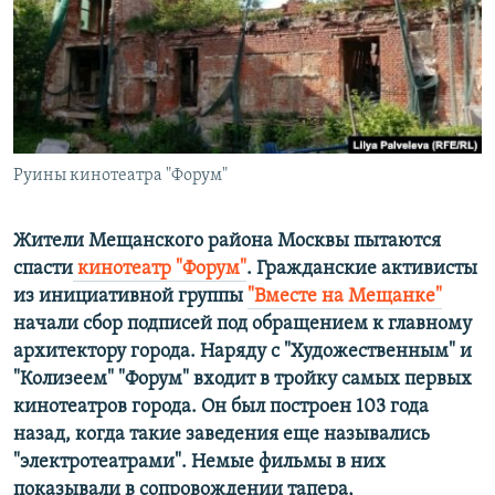
РАСПИСАНИЕ ВЕЩАНИЯ
ПОДПИШИТЕСЬ НА РАССЫЛКУ
СОЦИАЛЬНЫЕ СЕТИ
Руины кинотеатра "Форум"
Жители Мещанского района Москвы пытаются
спасти
кинотеатр "Форум"
. Гражданские активисты
Все сайты РСЕ/РС
из инициативной группы
"Вместе на Мещанке"
начали сбор подписей под обращением к главному
архитектору города. Наряду с "Художественным" и
"Колизеем" "Форум" входит в тройку самых первых
кинотеатров города. Он был построен 103 года
назад, когда такие заведения еще назывались
"электротеатрами". Немые фильмы в них
показывали в сопровождении тапера,