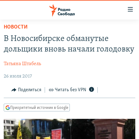
Ссылки
для
упрощенного
НОВОСТИ
ПРОГРАММЫ
доступа
В Новосибирске обманутые
ПОДКАСТЫ
Вернуться
дольщики вновь начали голодовку
к
АВТОРСКИЕ ПРОЕКТЫ
основному
Татьяна Штабель
ЦИТАТЫ СВОБОДЫ
содержанию
Вернутся
26 июля 2017
МНЕНИЯ
к
КУЛЬТУРА
Поделиться
Читать без VPN
главной
навигации
IDEL.РЕАЛИИ
Вернутся
Приоритетный источник в Google
КАВКАЗ.РЕАЛИИ
к
СЕВЕР.РЕАЛИИ
поиску
СИБИРЬ.РЕАЛИИ