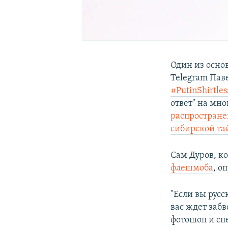
Один из осно
Telegram Пав
#PutinShirtle
ответ" на мно
распростране
сибирской та
Сам Дуров, к
флешмоба
, о
"Если вы рус
вас ждет заб
фотошоп и сп