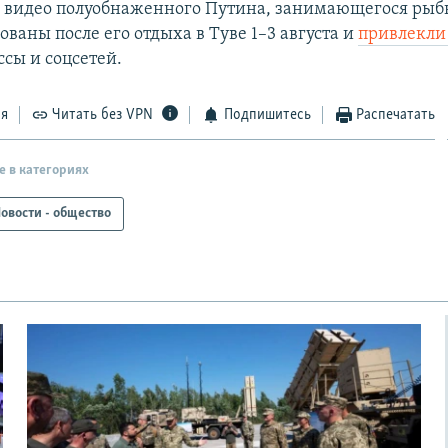
 видео полуобнаженного Путина, занимающегося рыб
ваны после его отдыха в Туве 1–3 августа и
привлекли
ссы и соцсетей.
ся
Читать без VPN
Подпишитесь
Распечатать
е в категориях
овости - общество