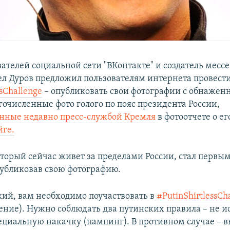
вателей социальной сети "ВКонтакте" и создатель мес
ел Дуров предложил пользователям интернета провес
ssChallenge
– опубликовать свои фотографии с обнажен
гочисленные фото голого по пояс президента России,
нные недавно пресс-службой Кремля
в фотоотчете о е
йге.
оторый сейчас живет за пределами России, стал первы
публиковав свою фотографию.
ский, вам необходимо поучаствовать в
#PutinShirtlessCh
вение). Нужно соблюдать два путинских правила – не и
ециальную накачку (пампинг). В противном случае – вы