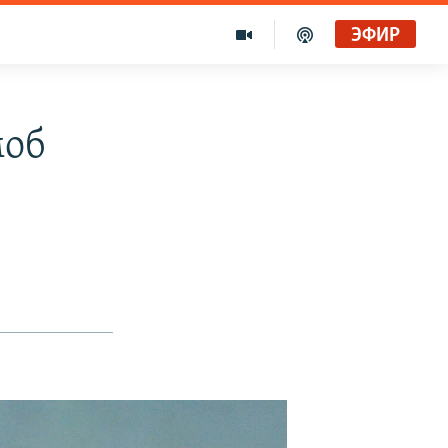
ЭФИР
моб