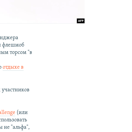
сенджера
ти флешмоб
ным торсом "в
го
отдыхе в
м участников
allenge
(или
спользовать
 не "альфа",