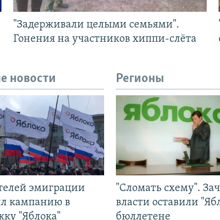
"Задерживали целыми семьями".
Гонения на участников хиппи-слёта
е новости
Регионы
ятелей эмиграции
"Сломать схему". За
ил кампанию в
власти оставили "Ябл
жку "Яблока"
бюллетене