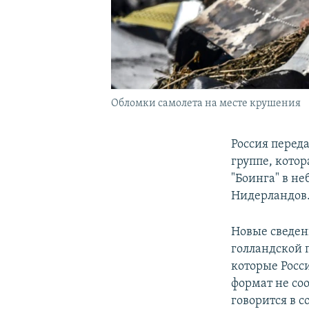
Обломки самолета на месте крушения
Россия перед
группе, кото
"Боинга" в не
Нидерландов
Новые сведен
голландской 
которые Росс
формат не со
говорится в 