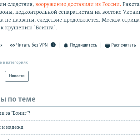
сии следствия,
вооружение доставили из России.
Ракета
зоны, подконтрольной сепаратистам на востоке Укра
а не названы, следствие продолжается. Москва отрица
 к крушению "Боинга".
ся
Читать без VPN
Подпишитесь
Распечатать
е в категориях
Новости
ы по теме
н за "Боинг"?
и и надежд