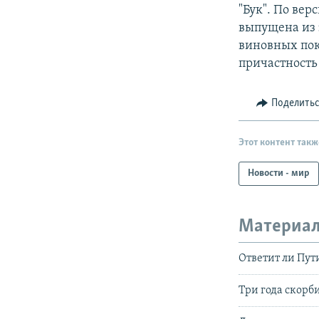
"Бук". По вер
выпущена из 
виновных пок
причастность
Поделить
Этот контент такж
Новости - мир
Материал
Ответит ли Пути
Три года скорб