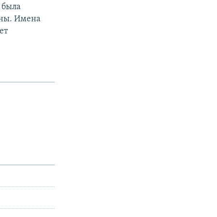
 была
ины. Имена
ет