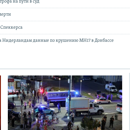
трофа на пути в суд
мерти
Спеккерса
ла Нидерландам данные по крушению МН17 в Донбассе