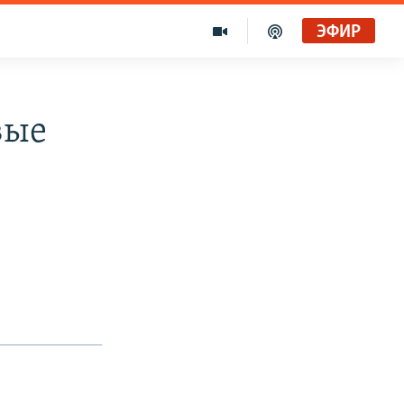
ЭФИР
вые