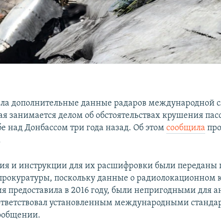
ала дополнительные данные радаров международной 
рая занимается делом об обстоятельствах крушения па
бе над Донбассом три года назад. Об этом
сообщила
про
.
ия и инструкции для их расшифровки были переданы 
прокуратуры, поскольку данные о радиолокационном 
ия предоставила в 2016 году, были непригодными для а
ответствовал установленным международными станда
сообщении.