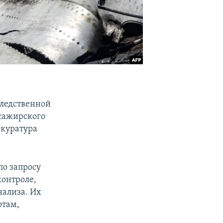
следственной
ссажирского
куратура
по запросу
контроле,
нализа. Их
ртам,