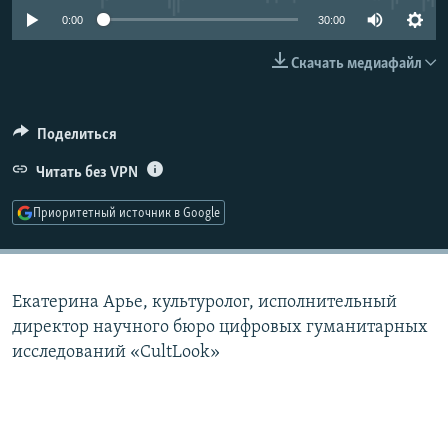
РАСПИСАНИЕ ВЕЩАНИЯ
0:00
30:00
ПОДПИШИТЕСЬ НА РАССЫЛКУ
Скачать медиафайл
СОЦИАЛЬНЫЕ СЕТИ
Поделиться
Читать без VPN
Приоритетный источник в Google
Все сайты РСЕ/РС
Екатерина Арье, культуролог, исполнительный
директор научного бюро цифровых гуманитарных
исследований «CultLook»