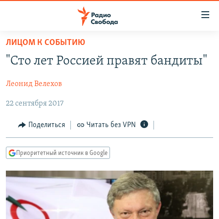
Ссылки
для
упрощенного
ЛИЦОМ К СОБЫТИЮ
ПРОГРАММЫ
доступа
"Сто лет Россией правят бандиты"
ПОДКАСТЫ
Вернуться
к
Леонид Велехов
АВТОРСКИЕ ПРОЕКТЫ
основному
22 сентября 2017
ЦИТАТЫ СВОБОДЫ
содержанию
Вернутся
МНЕНИЯ
Поделиться
Читать без VPN
к
КУЛЬТУРА
главной
Приоритетный источник в Google
навигации
IDEL.РЕАЛИИ
Вернутся
КАВКАЗ.РЕАЛИИ
к
СЕВЕР.РЕАЛИИ
поиску
СИБИРЬ.РЕАЛИИ