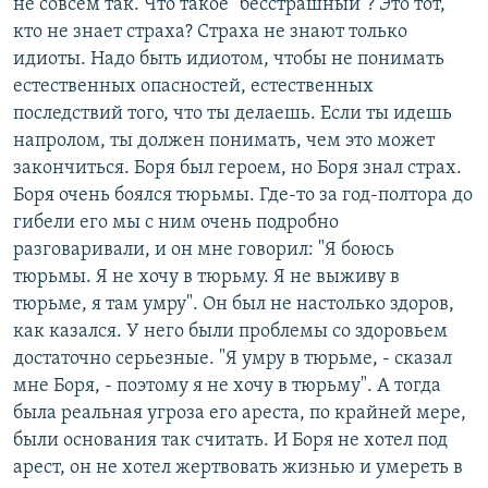
не совсем так. Что такое "бесстрашный"? Это тот,
кто не знает страха? Страха не знают только
идиоты. Надо быть идиотом, чтобы не понимать
естественных опасностей, естественных
последствий того, что ты делаешь. Если ты идешь
напролом, ты должен понимать, чем это может
закончиться. Боря был героем, но Боря знал страх.
Боря очень боялся тюрьмы. Где-то за год-полтора до
гибели его мы с ним очень подробно
разговаривали, и он мне говорил: "Я боюсь
тюрьмы. Я не хочу в тюрьму. Я не выживу в
тюрьме, я там умру". Он был не настолько здоров,
как казался. У него были проблемы со здоровьем
достаточно серьезные. "Я умру в тюрьме, - сказал
мне Боря, - поэтому я не хочу в тюрьму". А тогда
была реальная угроза его ареста, по крайней мере,
были основания так считать. И Боря не хотел под
арест, он не хотел жертвовать жизнью и умереть в