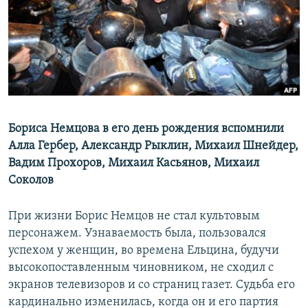
РАСПИСАНИЕ ВЕЩАНИЯ
ПОДПИШИТЕСЬ НА РАССЫЛКУ
СОЦИАЛЬНЫЕ СЕТИ
Бориса Немцова в его день рождения вспомнили
Алла Гербер, Александр Рыклин, Михаил Шнейдер,
Вадим Прохоров, Михаил Касьянов, Михаил
Все сайты РСЕ/РС
Соколов
При жизни Борис Немцов не стал культовым
персонажем. Узнаваемость была, пользовался
успехом у женщин, во времена Ельцина, будучи
высокопоставленным чиновником, не сходил с
экранов телевизоров и со страниц газет. Судьба его
кардинально изменилась, когда он и его партия