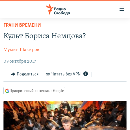
Ссылки
для
упрощенного
ГРАНИ ВРЕМЕНИ
ПРОГРАММЫ
доступа
Культ Бориса Немцова?
ПОДКАСТЫ
Вернуться
к
Мумин Шакиров
АВТОРСКИЕ ПРОЕКТЫ
основному
09 октября 2017
ЦИТАТЫ СВОБОДЫ
содержанию
Вернутся
МНЕНИЯ
Поделиться
Читать без VPN
к
КУЛЬТУРА
главной
Приоритетный источник в Google
навигации
IDEL.РЕАЛИИ
Вернутся
КАВКАЗ.РЕАЛИИ
к
СЕВЕР.РЕАЛИИ
поиску
СИБИРЬ.РЕАЛИИ