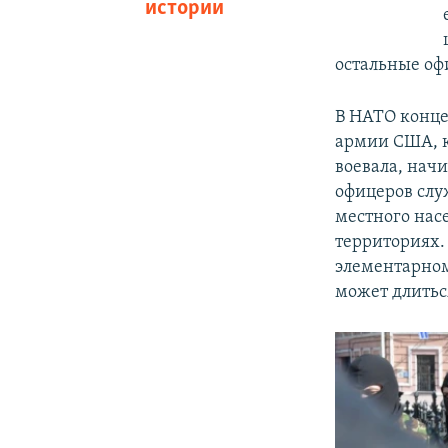
истории
остальные оф
В НАТО конце
армии США, 
воевала, нач
офицеров слу
местного нас
территориях.
элементарном
может длитьс