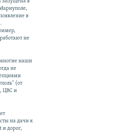
а запущена в
 Мариуполе,
появление в
.
ример,
 работают не
и многие наши
огда не
цепциями
поль" (от
, ЦВС и
ют
сты на дачи к
 и дорог,