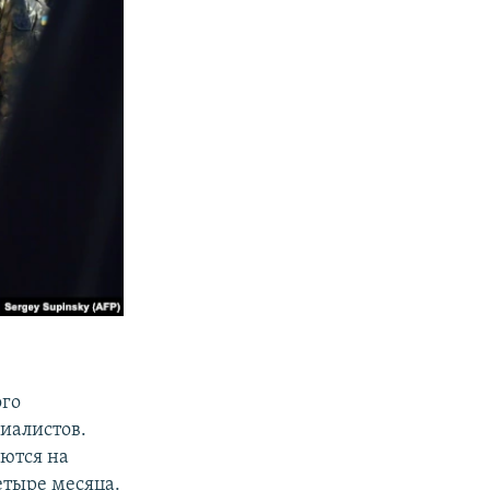
ого
циалистов.
яются на
етыре месяца.