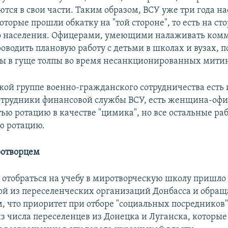
тся в свои части. Таким образом, ВСУ уже три года 
оторые прошли обкатку на "той стороне",
то есть
на ст
о населения. Офицерами, умеющими налаживать ком
оводить плановую работу с детьми в школах и вузах,
ы в гуще толпы во время несанкционированных митин
кой группе военно-гражданского сотрудничества есть 
отрудники финансовой службы ВСУ, есть женщина-офи
ью ротацию в качестве "цимика", но все остальные раб
ю ротацию.
ротворцем
отобраться на учебу в миротворческую школу пришло 
ой из переселенческих организаций Донбасса и обраща
, что приоритет при отборе "социальных посредников"
з числа переселенцев из Донецка и Луганска, которые