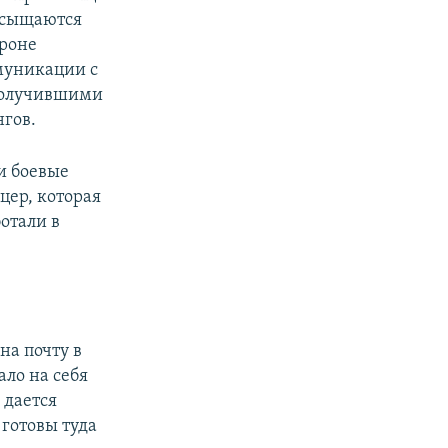
насыщаются
ороне
муникации с
 получившими
гов.
и боевые
цер, которая
отали в
на почту в
ло на себя
 дается
 готовы туда