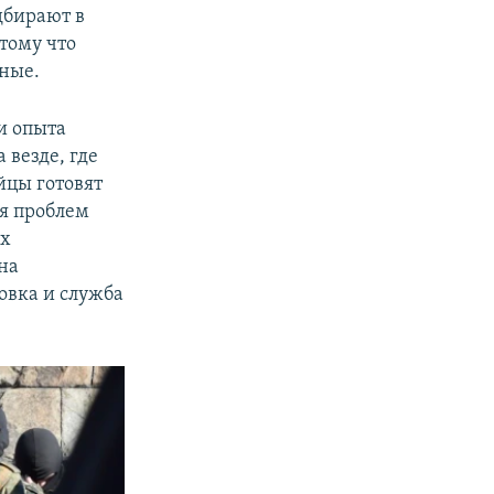
дбирают в
тому что
ные.
и опыта
 везде, где
йцы готовят
я проблем
их
на
овка и служба