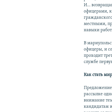
И… возвращаю
офицерами, к
гражданског
местными, пр
навыки работ
В мариупольс
офицеры, и с
проходит трет
службе перву
Как стать ми
Предложение 
рассылке одн
внимание тем
кандидатам и