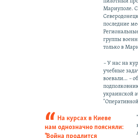
пилотный про
Мариуполе. С
Северодонецк
последние ме
Региональные
группы военн
только в Мар
–
У нас на ку
учебные задач
воевали…
–
об
подполковни
украинской а
"Оперативной
На курсах в Киеве
нам однозначно поясняли:
"Война продлится