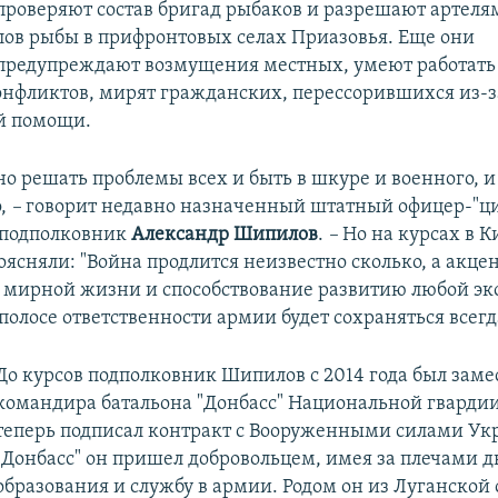
проверяют состав бригад рыбаков и разрешают артеля
лов рыбы в прифронтовых селах Приазовья. Еще они
предупреждают возмущения местных, умеют работать 
нфликтов, мирят гражданских, перессорившихся из-з
й помощи.
о решать проблемы всех и быть в шкуре и военного, и
о,
–
говорит
недавно назначенный штатный офицер-"ци
 подполковник
Александр Шипилов
.
–
Но на курсах в К
ясняли: "Война продлится неизвестно сколько, а акцен
мирной жизни и способствование развитию любой э
полосе ответственности армии будет сохраняться всегд
До курсов подполковник Шипилов с 2014 года был зам
командира батальона "Донбасс" Национальной гварди
теперь подписал контракт с Вооруженными силами Ук
"Донбасс" он пришел добровольцем, имея за плечами 
образования и службу в армии. Родом он из Луганской 