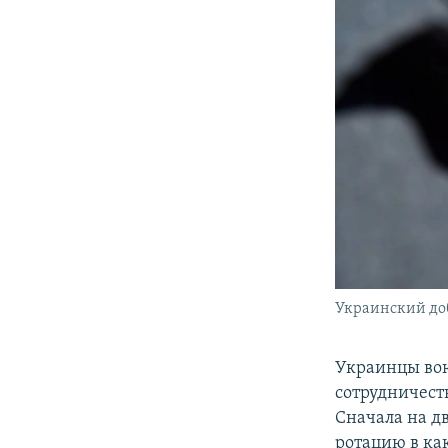
Украинский доб
Украинцы вою
сотрудничеств
Сначала на д
ротацию в как