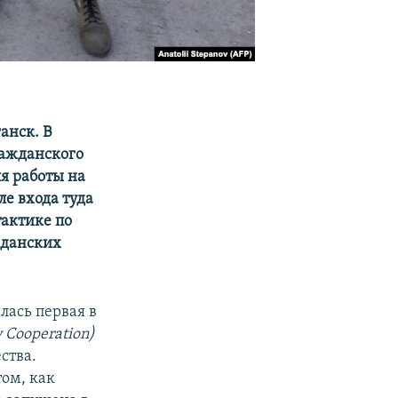
анск. В
ражданского
я работы на
е входа туда
тактике по
жданских
лась первая в
y Cooperation)
ства.
ом, как