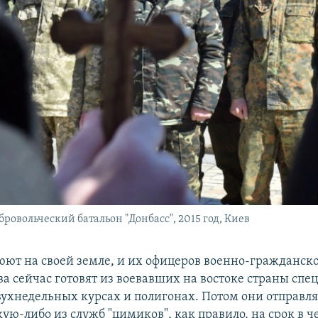
ровольческий батальон "Донбасс", 2015 год, Киев
ют на своей земле, и их офицеров военно-гражданск
а сейчас готовят из воевавших на востоке страны спе
вухнедельных курсах и полигонах. Потом они отправл
ую-либо из служб "цимиков", как правило, на срок в ч