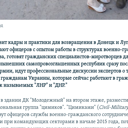
од
вит кадры и практики для возвращения в Донецк и Луг
ют офицеров с опытом работы в структурах военно-г
ва, готовят гражданских специалистов-миротворцев дл
нынешних самопровозглашенных республик сразу посл
рмии, идут профессиональные дискуссии экспертов о 
гражданам Украины, которые сейчас работают в гра
ак называемых "ЛНР" и "ДНР."
 в здании ДК "Молодежный" на втором этаже, размести
ональная группа "цимиков". "Цимиками" (
Civil-Militar
овут офицеров службы военно-гражданского сотрудниче
и при командующих секторами в начале 2015 года, пот