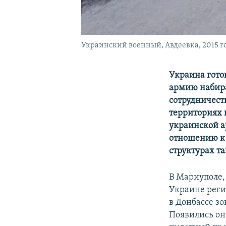
Украинский военный, Авдеевка, 2015 г
Украина гото
армию набира
сотрудничест
территориях 
украинской а
отношению к 
структурах т
В Мариуполе,
Украине реги
в Донбассе з
Появились он