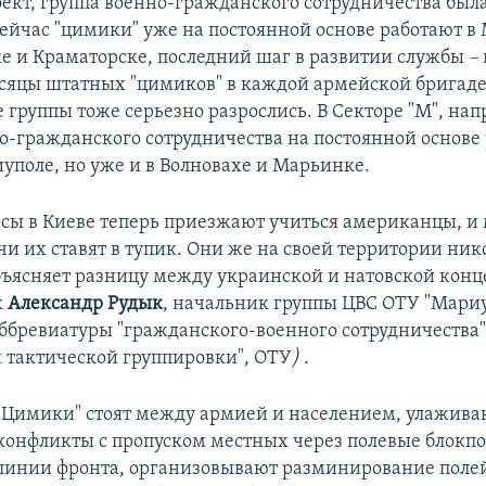
ект, группа военно-гражданского сотрудничества был
ейчас "цимики" уже на постоянной основе работают в
е и Краматорске, последний шаг в развитии службы
–
сяцы штатных "цимиков" в каждой армейской бригаде
 группы тоже серьезно разрослись. В Секторе "М", нап
о-гражданского сотрудничества на постоянной основе
иуполе, но уже и в Волновахе и Марьинке.
рсы в Киеве теперь приезжают учиться американцы, 
и их ставят в тупик. Они же на своей территории ник
ъясняет разницу между украинской и натовской кон
к
Александр Рудык
, начальник группы ЦВС ОТУ "Мариу
ббревиатуры "гражданского-военного сотрудничества"
 тактической группировки", ОТУ
)
.
"Цимики" стоят между армией и населением, улажива
конфликты с пропуском местных через полевые блокпо
линии фронта, организовывают разминирование полей