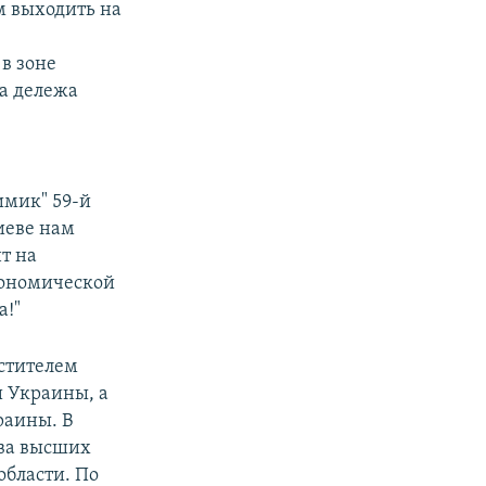
м выходить на
в зоне
а дележа
мик" 59-й
иеве нам
т на
кономической
а!"
естителем
и Украины, а
раины. В
два высших
области. По