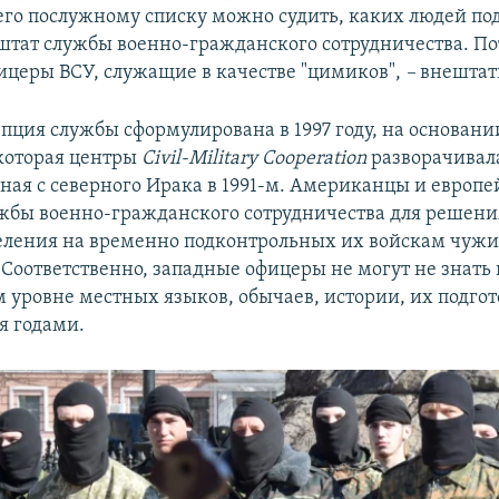
его послужному списку можно судить, каких людей по
штат службы военно-гражданского сотрудничества. По
ицеры ВСУ, служащие в качестве "цимиков",
–
внештат
пция службы сформулирована в 1997 году, на основани
которая центры
Civil-Military Cooperation
разворачивала
иная с северного Ирака в 1991-м. Американцы и европе
жбы военно-гражданского сотрудничества для решени
еления на временно подконтрольных их войскам чуж
 Соответственно, западные офицеры не могут не знать 
 уровне местных языков, обычаев, истории, их подгот
я годами.