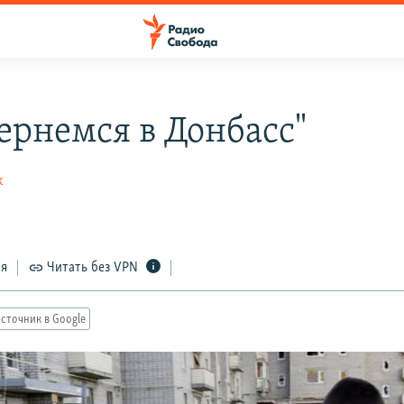
ернемся в Донбасс"
к
ся
Читать без VPN
сточник в Google