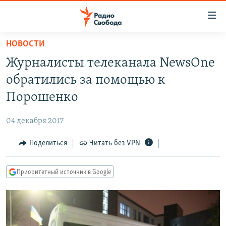
Ссылки
для
упрощенного
НОВОСТИ
ПРОГРАММЫ
доступа
Журналисты телеканала NewsOne
ПОДКАСТЫ
Вернуться
обратились за помощью к
к
АВТОРСКИЕ ПРОЕКТЫ
Порошенко
основному
ЦИТАТЫ СВОБОДЫ
содержанию
04 декабря 2017
Вернутся
МНЕНИЯ
к
Поделиться
Читать без VPN
КУЛЬТУРА
главной
навигации
IDEL.РЕАЛИИ
Приоритетный источник в Google
Вернутся
КАВКАЗ.РЕАЛИИ
к
СЕВЕР.РЕАЛИИ
поиску
СИБИРЬ.РЕАЛИИ