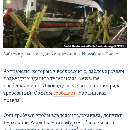
РАСПИСАНИЕ ВЕЩАНИЯ
ПОДПИШИТЕСЬ НА РАССЫЛКУ
СОЦИАЛЬНЫЕ СЕТИ
Заблокированное здание телеканала NewsOne в Киеве
Все сайты РСЕ/РС
Активисты, которые в воскресенье, заблокировали
подъезды к зданию телеканала NewsOne,
пообещали снять блокаду после выполнения ряда
требований. Об этом
сообщает
"Украинская
правда".
Они требуют, чтобы владелец телеканала, депутат
Верховной Рады Евгений Мураев, "покаялся за