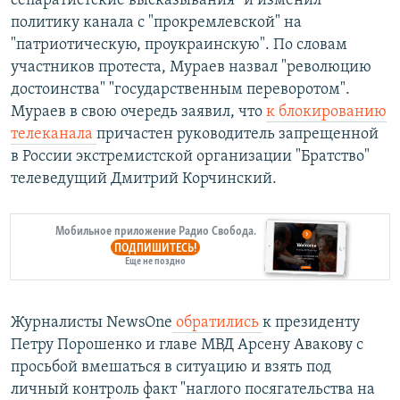
сепаратистские высказывания" и изменил
политику канала с "прокремлевской" на
"патриотическую, проукраинскую". По словам
участников протеста, Мураев назвал "революцию
достоинства" "государственным переворотом".
Мураев в свою очередь заявил, что
к блокированию
телеканала
причастен руководитель запрещенной
в России экстремистской организации "Братство"
телеведущий Дмитрий Корчинский.
Мобильное приложение Радио Свобода.
ПОДПИШИТЕСЬ!
Еще не поздно
Журналисты NewsOne
обратились
к президенту
Петру Порошенко и главе МВД Арсену Авакову с
просьбой вмешаться в ситуацию и взять под
личный контроль факт "наглого посягательства на