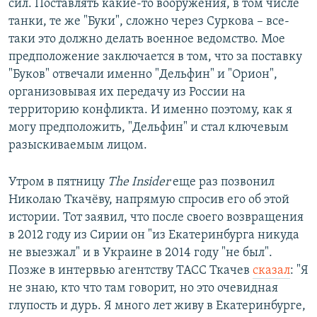
сил. Поставлять какие-то вооружения, в том числе
танки, те же "Буки", сложно через Суркова – все-
таки это должно делать военное ведомство. Мое
предположение заключается в том, что за поставку
"Буков" отвечали именно "Дельфин" и "Орион",
организовывая их передачу из России на
территорию конфликта. И именно поэтому, как я
могу предположить, "Дельфин" и стал ключевым
разыскиваемым лицом.
Утром в пятницу
The Insider
еще раз позвонил
Николаю Ткачёву, напрямую спросив его об этой
истории. Тот заявил, что после своего возвращения
в 2012 году из Сирии он "из Екатеринбурга никуда
не выезжал" и в Украине в 2014 году "не был".
Позже в интервью агентству ТАСС Ткачев
сказал
: "Я
не знаю, кто что там говорит, но это очевидная
глупость и дурь. Я много лет живу в Екатеринбурге,