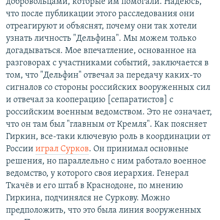
добровольцами, которые им помогали. Надеюсь,
что после публикации этого расследования они
отреагируют и объяснят, почему они так хотели
узнать личность "Дельфина". Мы можем только
догадываться. Мое впечатление, основанное на
разговорах с участниками событий, заключается в
том, что "Дельфин" отвечал за передачу каких-то
сигналов со стороны российских вооруженных сил
и отвечал за кооперацию [сепаратистов] с
российским военным ведомством. Это не означает,
что он там был "главным от Кремля". Как поясняет
Гиркин, все-таки ключевую роль в координации от
России
играл Сурков
. Он принимал основные
решения, но параллельно с ним работало военное
ведомство, у которого своя иерархия. Генерал
Ткачёв и его штаб в Краснодоне, по мнению
Гиркина, подчинялся не Суркову. Можно
предположить, что это была линия вооруженных