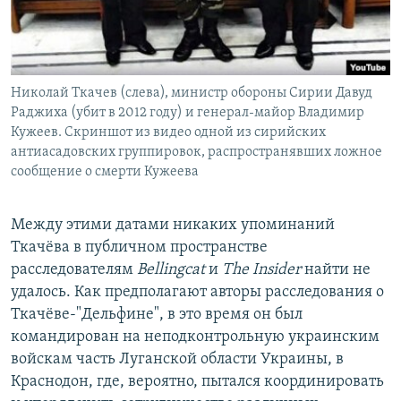
Николай Ткачев (слева), министр обороны Сирии Давуд
Раджиха (убит в 2012 году) и генерал-майор Владимир
Кужеев. Скриншот из видео одной из сирийских
антиасадовских группировок, распространявших ложное
сообщение о смерти Кужеева
Между этими датами никаких упоминаний
Ткачёва в публичном пространстве
расследователям
Bellingcat
и
The Insider
найти не
удалось. Как предполагают авторы расследования о
Ткачёве-"Дельфине", в это время он был
командирован на неподконтрольную украинским
войскам часть Луганской области Украины, в
Краснодон, где, вероятно, пытался координировать