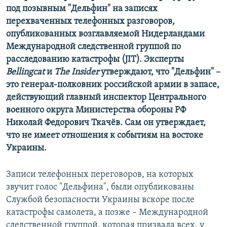
под позывным "Дельфин" на записях
перехваченных телефонных разговоров,
опубликованных возглавляемой Нидерландами
Международной следственной группой по
расследованию катастрофы (JIT). Эксперты
Bellingcat
и
The Insider
утверждают, что "Дельфин" –
это генерал-полковник российской армии в запасе,
действующий главный инспектор Центрального
военного округа Министерства обороны РФ
Николай Федорович Ткачёв. Сам он утверждает,
что не имеет отношения к событиям на востоке
Украины.
Записи телефонных переговоров, на которых
звучит голос "Дельфина", были опубликованы
Службой безопасности Украины вскоре после
катастрофы самолета, а позже – Международной
следственной группой, которая призвала всех, у