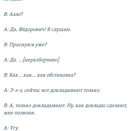
В: Алло?
А: Да, Фёдорович! Я слушаю.
В: Проснулся уже?
А: Да. …[неразборчиво]
В: Как… как… как обстановка?
А: Э-э-э, сейчас вот докладывают только.
В: А, только докладывают. Ну, как доклады сделают,
мне позвони.
А: Угу.