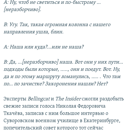
А: Ну, чтоб не светиться и по-быстрому …
[неразборчиво].
В: Угу. Так, такая огромная колонна с нашего
направления ушла, блин.
А: Наша или куда?...или не наша?
В: Да, …[неразборчиво] наша. Вот они у них пути…
подходы были которые, ....., они и поедут. Вот. Ну,
да и по этому маршруту ломанулись, ….. . Что там
по… по зачистке? Захоронения нашли? Нет?
Эксперты
Bellingcat
и
The Insider
смогли раздобыть
свежие записи голоса Николая Федоровича
Ткачёва, записав с ним большое интервью о
Суворовском военном училище в Екатеринбурге,
попечительский совет которого тот сейчас