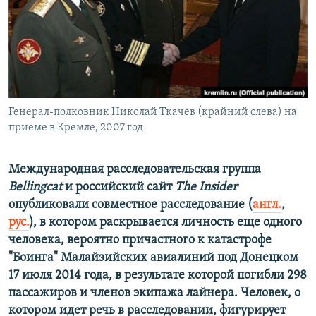
РАСПИСАНИЕ ВЕЩАНИЯ
ПОДПИШИТЕСЬ НА РАССЫЛКУ
СОЦИАЛЬНЫЕ СЕТИ
Генерал-полковник Николай Ткачёв (крайний слева) на
приеме в Кремле, 2007 год
Международная расследовательская группа
Все сайты РСЕ/РС
Bellingcat
и российский сайт
The Insider
опубликовали совместное расследование (
англ.
,
рус.
), в котором раскрывается личность еще одного
человека, вероятно причастного к катастрофе
"Боинга" Малайзийских авиалиний под Донецком
17 июля 2014 года, в результате которой погибли 298
пассажиров и членов экипажа лайнера. Человек, о
котором идет речь в расследовании, фигурирует