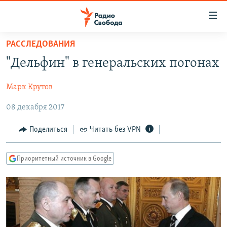
Ссылки
для
упрощенного
РАССЛЕДОВАНИЯ
ПРОГРАММЫ
доступа
"Дельфин" в генеральских погонах
ПОДКАСТЫ
Вернуться
к
Марк Крутов
АВТОРСКИЕ ПРОЕКТЫ
основному
08 декабря 2017
ЦИТАТЫ СВОБОДЫ
содержанию
Вернутся
МНЕНИЯ
Поделиться
Читать без VPN
к
КУЛЬТУРА
главной
Приоритетный источник в Google
навигации
IDEL.РЕАЛИИ
Вернутся
КАВКАЗ.РЕАЛИИ
к
СЕВЕР.РЕАЛИИ
поиску
СИБИРЬ.РЕАЛИИ