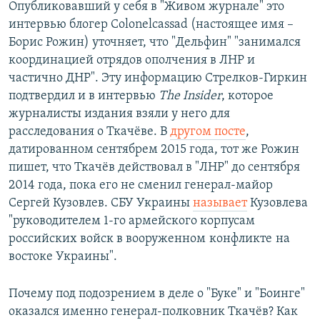
Опубликовавший у себя в "Живом журнале" это
интервью блогер Colonelcassad (настоящее имя –
Борис Рожин) уточняет, что "Дельфин" "занимался
координацией отрядов ополчения в ЛНР и
частично ДНР". Эту информацию Стрелков-Гиркин
подтвердил и в интервью
The Insider
, которое
журналисты издания взяли у него для
расследования о Ткачёве. В
другом посте
,
датированном сентябрем 2015 года, тот же Рожин
пишет, что Ткачёв действовал в "ЛНР" до сентября
2014 года, пока его не сменил генерал-майор
Сергей Кузовлев. СБУ Украины
называет
Кузовлева
"руководителем 1-го армейского корпусам
российских войск в вооруженном конфликте на
востоке Украины".
Почему под подозрением в деле о "Буке" и "Боинге"
оказался именно генерал-полковник Ткачёв? Как