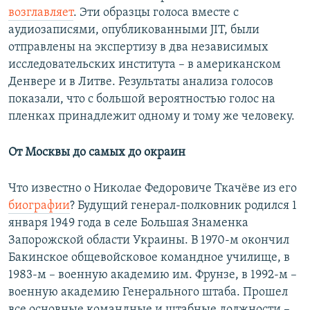
возглавляет
. Эти образцы голоса вместе с
аудиозаписями, опубликованными JIT, были
отправлены на экспертизу в два независимых
исследовательских института – в американском
Денвере и в Литве. Результаты анализа голосов
показали, что с большой вероятностью голос на
пленках принадлежит одному и тому же человеку.
От Москвы до самых до окраин
Что известно о Николае Федоровиче Ткачёве из его
биографии
? Будущий генерал-полковник родился 1
января 1949 года в селе Большая Знаменка
Запорожской области Украины. В 1970-м окончил
Бакинское общевойсковое командное училище, в
1983-м – военную академию им. Фрунзе, в 1992-м –
военную академию Генерального штаба. Прошел
все основные командные и штабные должности –