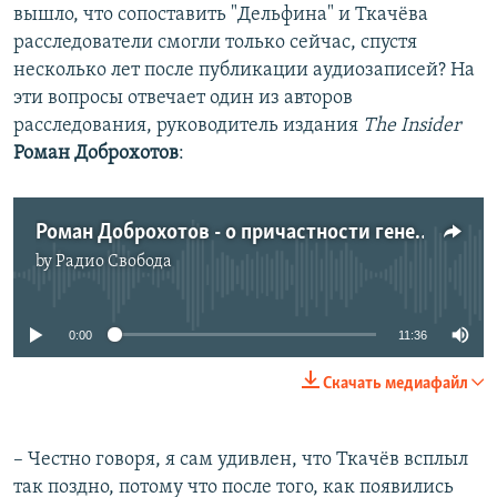
вышло, что сопоставить "Дельфина" и Ткачёва
расследователи смогли только сейчас, спустя
несколько лет после публикации аудиозаписей? На
эти вопросы отвечает один из авторов
расследования, руководитель издания
The Insider
Роман Доброхотов
:
Роман Доброхотов - о причастности генерал-полковника Николя Федоровича Ткачева к катастрофе "Боинга" под Донецком
by
Радио Свобода
No media source currently available
0:00
11:36
Скачать медиафайл
– Честно говоря, я сам удивлен, что Ткачёв всплыл
так поздно, потому что после того, как появились