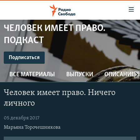
Ссылки
для
упрощенного
ЧЕЛОВЕК ИМЕЕТ ПРАВО.
ПРОГРАММЫ
доступа
ПОДКАСТ
ПОДКАСТЫ
Вернуться
к
ПОДПИСАТЬСЯ
АВТОРСКИЕ ПРОЕКТЫ
Подписаться
основному
ЦИТАТЫ СВОБОДЫ
содержанию
ВСЕ МАТЕРИАЛЫ
ВЫПУСКИ
ОПИСАНИЕ
Spotify
Вернутся
МНЕНИЯ
к
КУЛЬТУРА
Человек имеет право. Ничего
главной
CastBox
навигации
IDEL.РЕАЛИИ
личного
Вернутся
КАВКАЗ.РЕАЛИИ
YouTube
к
05 декабря 2017
СЕВЕР.РЕАЛИИ
поиску
Марьяна Торочешникова
Подписаться
СИБИРЬ.РЕАЛИИ