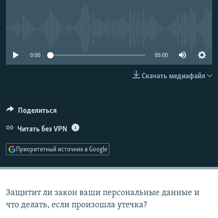
РАСПИСАНИЕ ВЕЩАНИЯ
ПОДПИШИТЕСЬ НА РАССЫЛКУ
No media source currently available
СОЦИАЛЬНЫЕ СЕТИ
0:00
55:00
Скачать медиафайл
Поделиться
Все сайты РСЕ/РС
Читать без VPN
Приоритетный источник в Google
Защитит ли закон ваши персональные данные и
что делать, если произошла утечка?