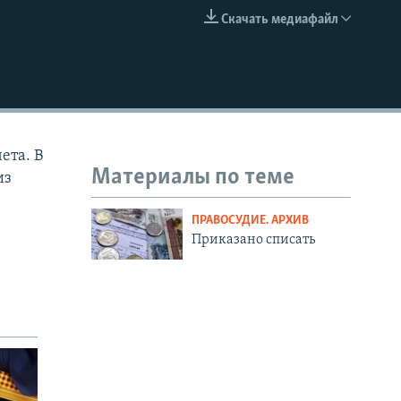
Скачать медиафайл
EMBED
ета. В
Материалы по теме
из
ПРАВОСУДИЕ. АРХИВ
Приказано списать