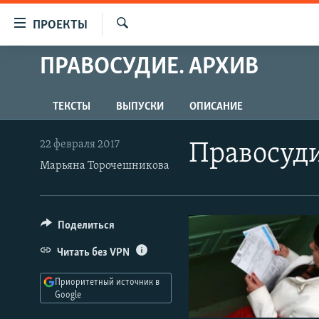
Ссылки
ПРОЕКТЫ
для
Искать
упрощенного
ПРАВОСУДИЕ. АРХИВ
ПРОГРАММЫ
доступа
ПОДКАСТЫ
Вернуться
ТЕКСТЫ
ВЫПУСКИ
ОПИСАНИЕ
АВТОРСКИЕ ПРОЕКТЫ
к
основному
ЦИТАТЫ СВОБОДЫ
22 февраля 2017
Правосуди
содержанию
Марьяна Торочешникова
МНЕНИЯ
Вернутся
КУЛЬТУРА
к
главной
IDEL.РЕАЛИИ
Поделиться
навигации
КАВКАЗ.РЕАЛИИ
Вернутся
Читать без VPN
к
СЕВЕР.РЕАЛИИ
поиску
Приоритетный источник в
СИБИРЬ.РЕАЛИИ
Google