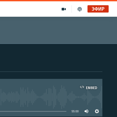
ЭФИР
EMBED
able
55:00