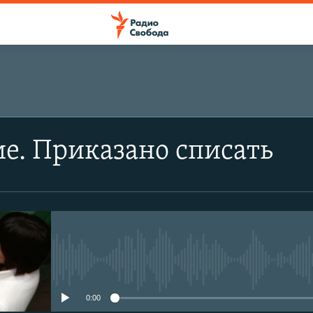
е. Приказано списать
No media source currently avail
0:00