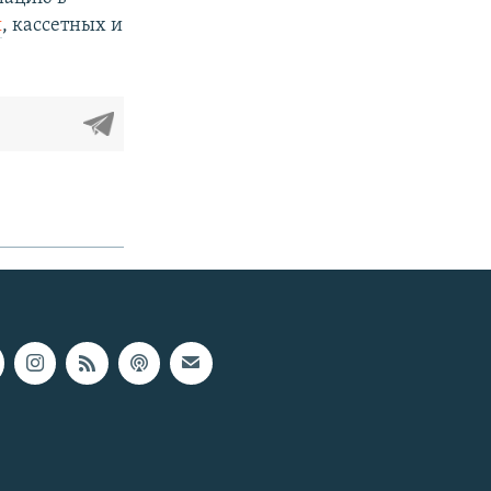
я
, кассетных и