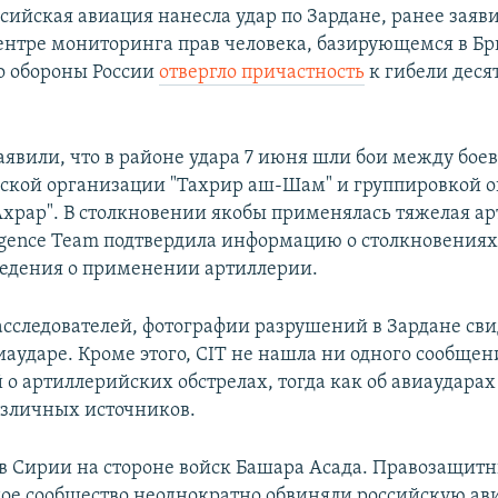
ссийская авиация нанесла удар по Зардане, ранее заяв
нтре мониторинга прав человека, базирующемся в Бр
о обороны России
отвергло причастность
к гибели дес
заявили, что в районе удара 7 июня шли бои между бо
ской организации "Тахрир аш-Шам" и группировкой 
храр". В столкновении якобы применялась тяжелая ар
lligence Team подтвердила информацию о столкновениях
ведения о применении артиллерии.
сследователей, фотографии разрушений в Зардане сви
иаударе. Кроме этого, CIT не нашла ни одного сообщен
 о артиллерийских обстрелах, тогда как об авиаудара
зличных источников.
 в Сирии на стороне войск Башара Асада. Правозащит
е сообщество неоднократно обвиняли российскую ав