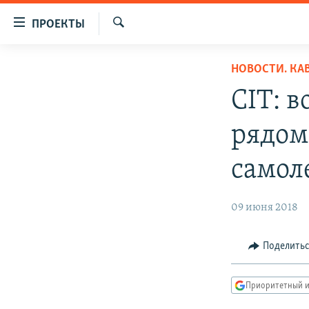
Ссылки
ПРОЕКТЫ
для
Искать
упрощенного
ПРОГРАММЫ
НОВОСТИ. КА
доступа
ПОДКАСТЫ
CIT: в
Вернуться
АВТОРСКИЕ ПРОЕКТЫ
к
рядом
основному
ЦИТАТЫ СВОБОДЫ
содержанию
МНЕНИЯ
самол
Вернутся
КУЛЬТУРА
к
главной
09 июня 2018
IDEL.РЕАЛИИ
навигации
КАВКАЗ.РЕАЛИИ
Вернутся
Поделить
к
СЕВЕР.РЕАЛИИ
поиску
СИБИРЬ.РЕАЛИИ
Приоритетный и