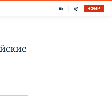
ЭФИР
ийские