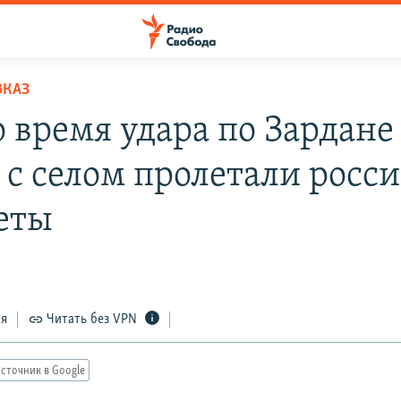
ВКАЗ
о время удара по Зардане
 с селом пролетали росс
еты
ся
Читать без VPN
сточник в Google