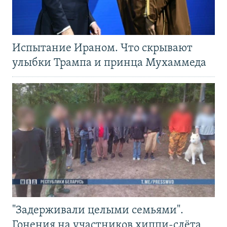
Испытание Ираном. Что скрывают
улыбки Трампа и принца Мухаммеда
"Задерживали целыми семьями".
Гонения на участников хиппи-слёта