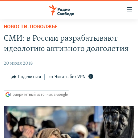
Ссылки
для
упрощенного
НОВОСТИ. ПОВОЛЖЬЕ
ПРОГРАММЫ
доступа
СМИ: в России разрабатывают
ПОДКАСТЫ
Вернуться
идеологию активного долголетия
к
АВТОРСКИЕ ПРОЕКТЫ
основному
20 июля 2018
ЦИТАТЫ СВОБОДЫ
содержанию
Вернутся
МНЕНИЯ
Поделиться
Читать без VPN
к
КУЛЬТУРА
главной
Приоритетный источник в Google
навигации
IDEL.РЕАЛИИ
Вернутся
КАВКАЗ.РЕАЛИИ
к
СЕВЕР.РЕАЛИИ
поиску
СИБИРЬ.РЕАЛИИ