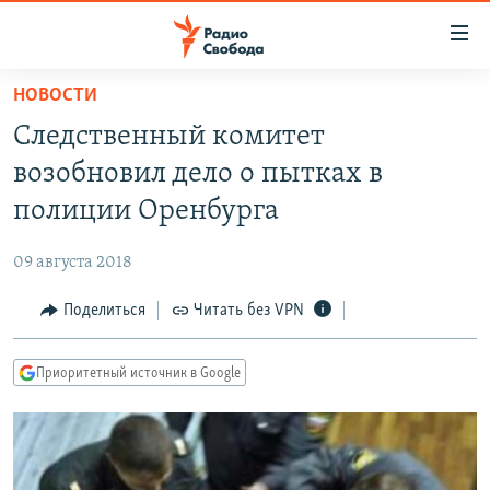
Ссылки
для
упрощенного
НОВОСТИ
ПРОГРАММЫ
доступа
Следственный комитет
ПОДКАСТЫ
Вернуться
возобновил дело о пытках в
к
АВТОРСКИЕ ПРОЕКТЫ
полиции Оренбурга
основному
ЦИТАТЫ СВОБОДЫ
содержанию
09 августа 2018
Вернутся
МНЕНИЯ
к
Поделиться
Читать без VPN
КУЛЬТУРА
главной
навигации
IDEL.РЕАЛИИ
Приоритетный источник в Google
Вернутся
КАВКАЗ.РЕАЛИИ
к
СЕВЕР.РЕАЛИИ
поиску
СИБИРЬ.РЕАЛИИ