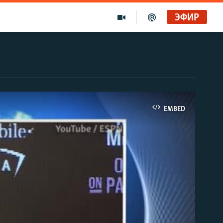
ЭФИР
EMBED