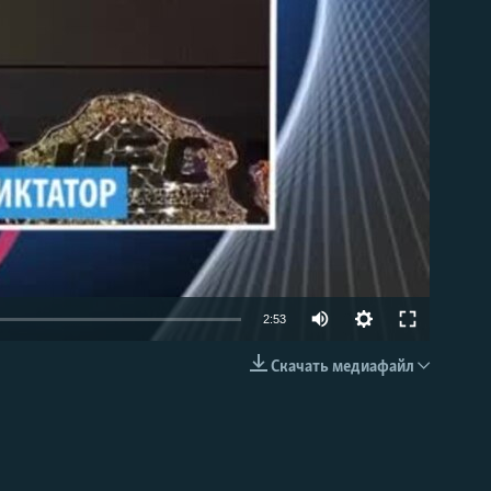
able
2:53
Скачать медиафайл
EMBED