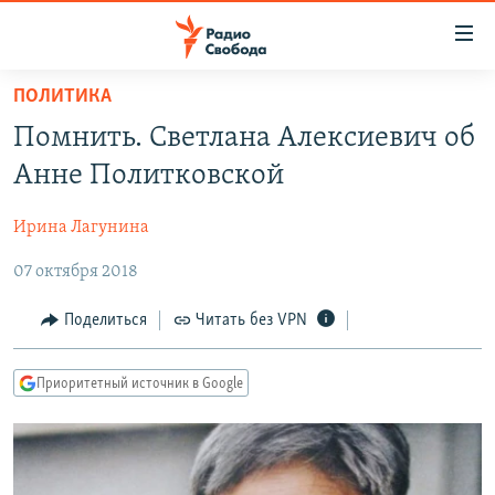
Ссылки
для
упрощенного
ПОЛИТИКА
ПРОГРАММЫ
доступа
Помнить. Светлана Алексиевич об
ПОДКАСТЫ
Вернуться
Анне Политковской
к
АВТОРСКИЕ ПРОЕКТЫ
основному
Ирина Лагунина
ЦИТАТЫ СВОБОДЫ
содержанию
Вернутся
07 октября 2018
МНЕНИЯ
к
КУЛЬТУРА
Поделиться
Читать без VPN
главной
навигации
IDEL.РЕАЛИИ
Вернутся
Приоритетный источник в Google
КАВКАЗ.РЕАЛИИ
к
СЕВЕР.РЕАЛИИ
поиску
СИБИРЬ.РЕАЛИИ