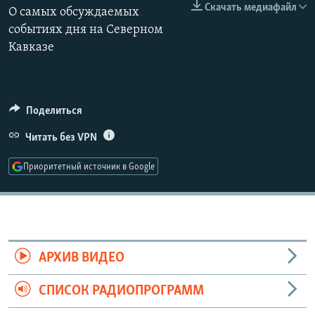
Скачать медиафайл
О самых обсуждаемых
РАСПИСАНИЕ ВЕЩАНИЯ
событиях дня на Северном
ПОДПИШИТЕСЬ НА РАССЫЛКУ
Кавказе
СОЦИАЛЬНЫЕ СЕТИ
Поделиться
Читать без VPN
Приоритетный источник в Google
Все сайты РСЕ/РС
АРХИВ ВИДЕО
СПИСОК РАДИОПРОГРАММ