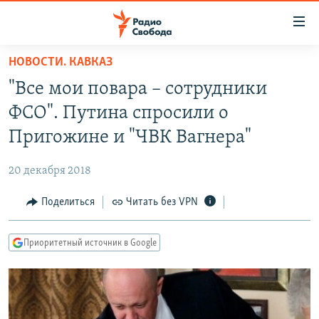
Ссылки
для
упрощенного
НОВОСТИ. КАВКАЗ
ПРОГРАММЫ
доступа
"Все мои повара – сотрудники
ПОДКАСТЫ
Вернуться
ФСО". Путина спросили о
к
АВТОРСКИЕ ПРОЕКТЫ
Пригожине и "ЧВК Вагнера"
основному
ЦИТАТЫ СВОБОДЫ
содержанию
20 декабря 2018
Вернутся
МНЕНИЯ
к
Поделиться
Читать без VPN
КУЛЬТУРА
главной
навигации
IDEL.РЕАЛИИ
Приоритетный источник в Google
Вернутся
КАВКАЗ.РЕАЛИИ
к
СЕВЕР.РЕАЛИИ
поиску
СИБИРЬ.РЕАЛИИ