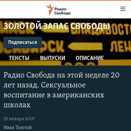
Ссылки
для
упрощенного
ЗОЛОТОЙ ЗАПАС СВОБОДЫ
ПРОГРАММЫ
доступа
ПОДКАСТЫ
Подписаться
Вернуться
к
ПОДПИСАТЬСЯ
АВТОРСКИЕ ПРОЕКТЫ
основному
ТЕКСТЫ
ВЫПУСКИ
ОПИСАНИЕ
ЦИТАТЫ СВОБОДЫ
содержанию
CastBox
Вернутся
МНЕНИЯ
Радио Свобода на этой неделе 20
к
КУЛЬТУРА
лет назад. Сексуальное
главной
Подписаться
навигации
IDEL.РЕАЛИИ
воспитание в американских
Вернутся
школах
КАВКАЗ.РЕАЛИИ
к
СЕВЕР.РЕАЛИИ
поиску
25 января 2019
СИБИРЬ.РЕАЛИИ
Иван Толстой