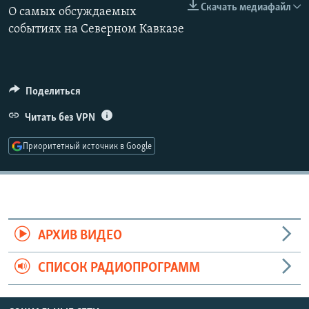
Скачать медиафайл
О самых обсуждаемых
РАСПИСАНИЕ ВЕЩАНИЯ
событиях на Северном Кавказе
ПОДПИШИТЕСЬ НА РАССЫЛКУ
СОЦИАЛЬНЫЕ СЕТИ
Поделиться
Читать без VPN
Приоритетный источник в Google
Все сайты РСЕ/РС
АРХИВ ВИДЕО
СПИСОК РАДИОПРОГРАММ