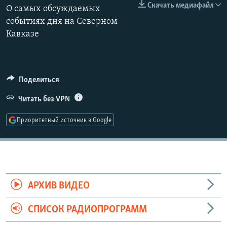
Скачать медиафайл
О самых обсуждаемых
РАСПИСАНИЕ ВЕЩАНИЯ
событиях дня на Северном
ПОДПИШИТЕСЬ НА РАССЫЛКУ
Кавказе
СОЦИАЛЬНЫЕ СЕТИ
Поделиться
Читать без VPN
Приоритетный источник в Google
Все сайты РСЕ/РС
АРХИВ ВИДЕО
СПИСОК РАДИОПРОГРАММ